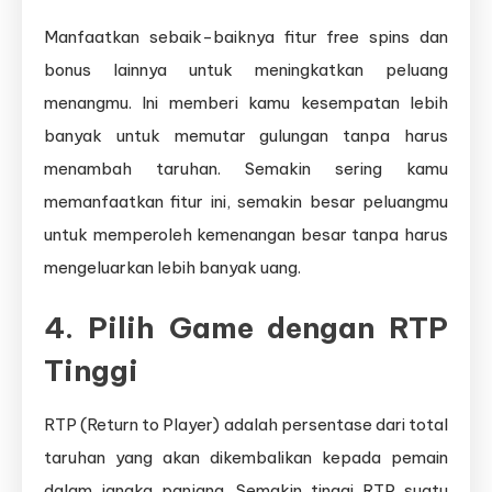
Manfaatkan sebaik-baiknya fitur free spins dan
bonus lainnya untuk meningkatkan peluang
menangmu. Ini memberi kamu kesempatan lebih
banyak untuk memutar gulungan tanpa harus
menambah taruhan. Semakin sering kamu
memanfaatkan fitur ini, semakin besar peluangmu
untuk memperoleh kemenangan besar tanpa harus
mengeluarkan lebih banyak uang.
4.
Pilih Game dengan RTP
Tinggi
RTP (Return to Player) adalah persentase dari total
taruhan yang akan dikembalikan kepada pemain
dalam jangka panjang. Semakin tinggi RTP suatu