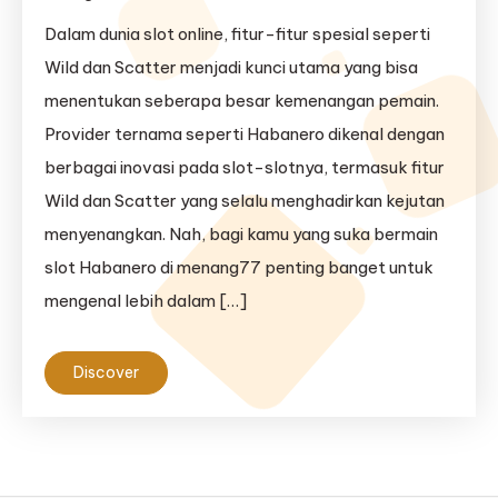
Dalam dunia slot online, fitur-fitur spesial seperti
Wild dan Scatter menjadi kunci utama yang bisa
menentukan seberapa besar kemenangan pemain.
Provider ternama seperti Habanero dikenal dengan
berbagai inovasi pada slot-slotnya, termasuk fitur
Wild dan Scatter yang selalu menghadirkan kejutan
menyenangkan. Nah, bagi kamu yang suka bermain
slot Habanero di menang77 penting banget untuk
mengenal lebih dalam […]
Discover