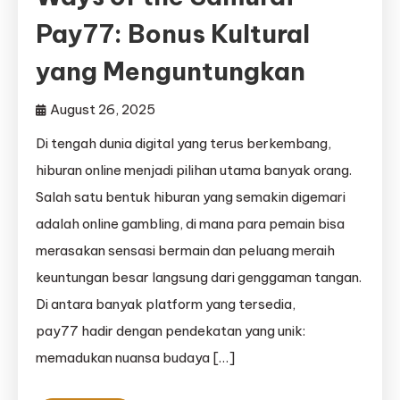
Pay77: Bonus Kultural
yang Menguntungkan
August 26, 2025
Di tengah dunia digital yang terus berkembang,
hiburan online menjadi pilihan utama banyak orang.
Salah satu bentuk hiburan yang semakin digemari
adalah online gambling, di mana para pemain bisa
merasakan sensasi bermain dan peluang meraih
keuntungan besar langsung dari genggaman tangan.
Di antara banyak platform yang tersedia,
pay77 hadir dengan pendekatan yang unik:
memadukan nuansa budaya […]