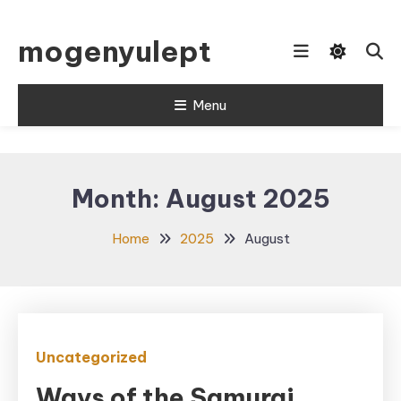
Skip
To
mogenyulept
Content
Menu
Month:
August 2025
Home
2025
August
Uncategorized
Ways of the Samurai