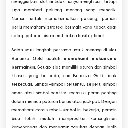
menggiurkan, slot ini tidak hanya menghibur, tetapi
juga memberi peluang menang yang menarik.
Namun, untuk memaksimalkan peluang, pemain
perlu memahami strategi bermain yang tepat agar
setiap putaran bisa memberikan hasil optimal.
Salah satu langkah pertama untuk menang di slot
Bonanza Gold adalah
memahami mekanisme
permainan
. Setiap slot memiliki aturan dan simbol
khusus yang berbeda, dan Bonanza Gold tidak
terkecuali. Simbol-simbol tertentu, seperti simbol
emas atau simbol scatter, memiliki peran penting
dalam memicu putaran bonus atau jackpot. Dengan
memahami cara simbol-simbol ini bekerja, pemain
bisa lebih mudah memprediksi kemungkinan
kemenangan dan mengatur taruhan dengan lebih