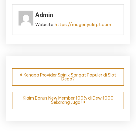
Admin
Website
https://mogenyulept.com
Post
Kenapa Provider Spinix Sangat Populer di Slot
Depo?
navigation
Klaim Bonus New Member 100% di Dewi1000
Sekarang Juga!