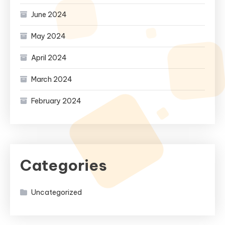
June 2024
May 2024
April 2024
March 2024
February 2024
Categories
Uncategorized