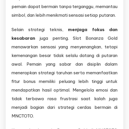
pemain dapat bermain tanpa terganggu, memantau
simbol, dan lebih menikmati sensasi setiap putaran.
Selain strategi teknis,
menjaga fokus dan
kesabaran
juga penting. Slot Bonanza Gold
menawarkan sensasi yang menyenangkan, tetapi
kemenangan besar tidak selalu datang di putaran
awal. Pemain yang sabar dan disiplin dalam
menerapkan strategi taruhan serta memanfaatkan
fitur bonus memiliki peluang lebih tinggi untuk
mendapatkan hasil optimal. Mengelola emosi dan
tidak terbawa rasa frustrasi saat kalah juga
menjadi bagian dari strategi cerdas bermain di
MNCTOTO.