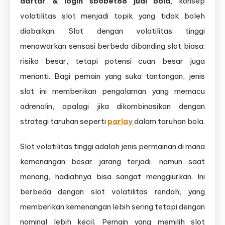
daftar & login sbobet88 judi bola
, konsep
volatilitas slot menjadi topik yang tidak boleh
diabaikan. Slot dengan volatilitas tinggi
menawarkan sensasi berbeda dibanding slot biasa:
risiko besar, tetapi potensi cuan besar juga
menanti. Bagi pemain yang suka tantangan, jenis
slot ini memberikan pengalaman yang memacu
adrenalin, apalagi jika dikombinasikan dengan
strategi taruhan seperti
parlay
dalam taruhan bola.
Slot volatilitas tinggi adalah jenis permainan di mana
kemenangan besar jarang terjadi, namun saat
menang, hadiahnya bisa sangat menggiurkan. Ini
berbeda dengan slot volatilitas rendah, yang
memberikan kemenangan lebih sering tetapi dengan
nominal lebih kecil. Pemain yang memilih slot