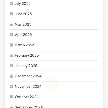
July 2025
June 2025
May 2025
April 2025
March 2025
February 2025
January 2025
December 2024
November 2024
October 2024
September 2024