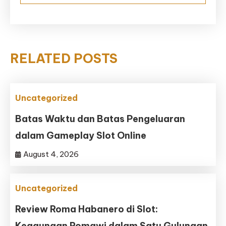
RELATED POSTS
Uncategorized
Batas Waktu dan Batas Pengeluaran
dalam Gameplay Slot Online
August 4, 2026
Uncategorized
Review Roma Habanero di Slot:
Keagungan Romawi dalam Satu Gulungan