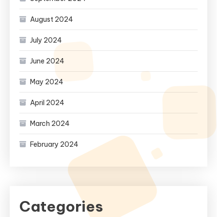
August 2024
July 2024
June 2024
May 2024
April 2024
March 2024
February 2024
Categories