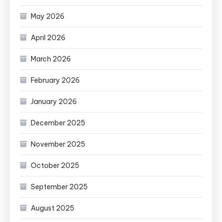
May 2026
April 2026
March 2026
February 2026
January 2026
December 2025
November 2025
October 2025
September 2025
August 2025