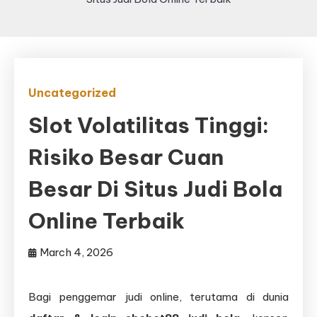
Uncategorized
Slot Volatilitas Tinggi:
Risiko Besar Cuan
Besar Di Situs Judi Bola
Online Terbaik
March 4, 2026
Bagi penggemar judi online, terutama di dunia