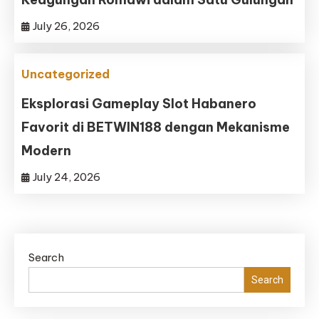
July 26, 2026
Uncategorized
Eksplorasi Gameplay Slot Habanero
Favorit di BETWIN188 dengan Mekanisme
Modern
July 24, 2026
Search
Search