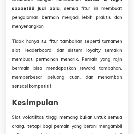
sbobet88 judi bola
, semua fitur ini membuat
pengalaman bermain menjadi lebih praktis dan
menyenangkan.
Tidak hanya itu, fitur tambahan seperti turnamen
slot, leaderboard, dan sistem loyalty semakin
membuat permainan menarik. Pemain yang rajin
bermain bisa mendapatkan reward tambahan,
memperbesar peluang cuan, dan menambah
sensasi kompetitif.
Kesimpulan
Slot volatilitas tinggi memang bukan untuk semua
orang, tetapi bagi pemain yang berani mengambil