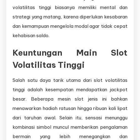
volatilitas tinggi biasanya memiliki mental dan
strategi yang matang, karena diperlukan kesabaran
dan kemampuan mengelola modal agar tidak cepat
kehabisan saldo.
Keuntungan Main Slot
Volatilitas Tinggi
Salah satu daya tarik utama dari slot volatilitas
tinggi adalah kesempatan mendapatkan jackpot
besar. Beberapa mesin slot jenis ini bahkan
menawarkan hadiah ratusan hingga ribuan kali lipat
dari taruhan awal. Selain itu, sensasi menunggu
kombinasi simbol muncul memberikan pengalaman
bermain yang lebih menegangkan dan