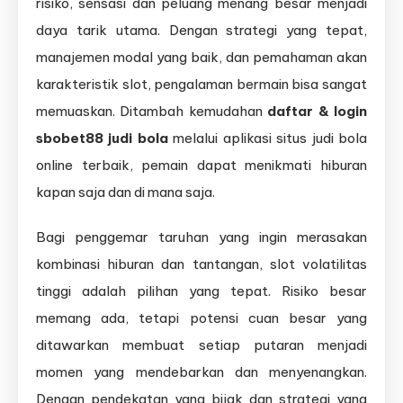
risiko, sensasi dan peluang menang besar menjadi
daya tarik utama. Dengan strategi yang tepat,
manajemen modal yang baik, dan pemahaman akan
karakteristik slot, pengalaman bermain bisa sangat
memuaskan. Ditambah kemudahan
daftar & login
sbobet88 judi bola
melalui aplikasi situs judi bola
online terbaik, pemain dapat menikmati hiburan
kapan saja dan di mana saja.
Bagi penggemar taruhan yang ingin merasakan
kombinasi hiburan dan tantangan, slot volatilitas
tinggi adalah pilihan yang tepat. Risiko besar
memang ada, tetapi potensi cuan besar yang
ditawarkan membuat setiap putaran menjadi
momen yang mendebarkan dan menyenangkan.
Dengan pendekatan yang bijak dan strategi yang