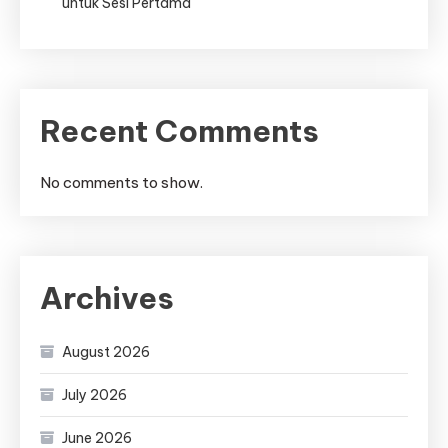
untuk Sesi Pertama
Recent Comments
No comments to show.
Archives
August 2026
July 2026
June 2026