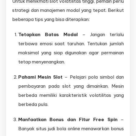
Untuk menikmati slot volatilitas tinggi, pemain perlu
strategi dan manajemen modal yang tepat. Berikut
beberapa tips yang bisa diterapkan:
Tetapkan Batas Modal
– Jangan terlalu
terbawa emosi saat taruhan. Tentukan jumlah
maksimal yang siap digunakan agar permainan
tetap menyenangkan.
Pahami Mesin Slot
– Pelajari pola simbol dan
pembayaran pada slot yang dimainkan. Mesin
berbeda memiliki karakteristik volatilitas yang
berbeda pula.
Manfaatkan Bonus dan Fitur Free Spin
–
Banyak situs judi bola online menawarkan bonus