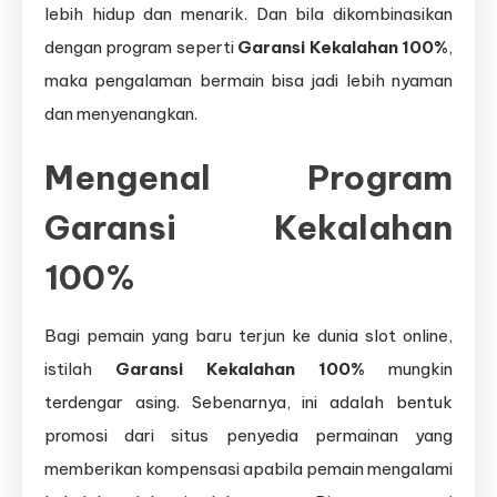
lebih hidup dan menarik. Dan bila dikombinasikan
dengan program seperti
Garansi Kekalahan 100%
,
maka pengalaman bermain bisa jadi lebih nyaman
dan menyenangkan.
Mengenal Program
Garansi Kekalahan
100%
Bagi pemain yang baru terjun ke dunia slot online,
istilah
Garansi Kekalahan 100%
mungkin
terdengar asing. Sebenarnya, ini adalah bentuk
promosi dari situs penyedia permainan yang
memberikan kompensasi apabila pemain mengalami