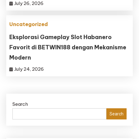
July 26, 2026
Uncategorized
Eksplorasi Gameplay Slot Habanero
Favorit di BETWIN188 dengan Mekanisme
Modern
July 24, 2026
Search
Search