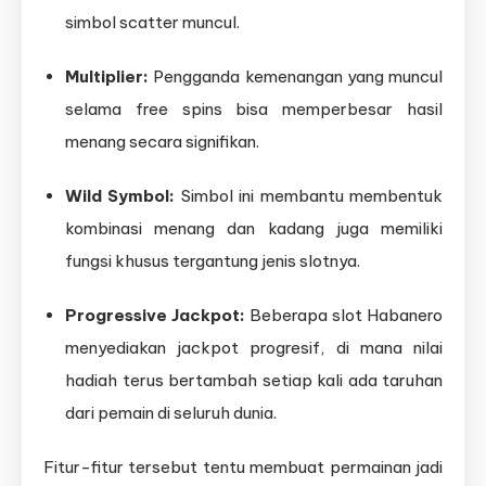
simbol scatter muncul.
Multiplier:
Pengganda kemenangan yang muncul
selama free spins bisa memperbesar hasil
menang secara signifikan.
Wild Symbol:
Simbol ini membantu membentuk
kombinasi menang dan kadang juga memiliki
fungsi khusus tergantung jenis slotnya.
Progressive Jackpot:
Beberapa slot Habanero
menyediakan jackpot progresif, di mana nilai
hadiah terus bertambah setiap kali ada taruhan
dari pemain di seluruh dunia.
Fitur-fitur tersebut tentu membuat permainan jadi