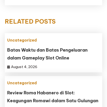
RELATED POSTS
Uncategorized
Batas Waktu dan Batas Pengeluaran
dalam Gameplay Slot Online
August 4, 2026
Uncategorized
Review Roma Habanero di Slot:
Keagungan Romawi dalam Satu Gulungan