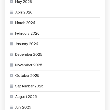
May 2026
April 2026
March 2026
February 2026
January 2026
December 2025
November 2025
October 2025
September 2025
August 2025
July 2025