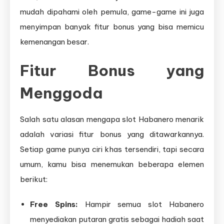
mudah dipahami oleh pemula, game-game ini juga
menyimpan banyak fitur bonus yang bisa memicu
kemenangan besar.
Fitur Bonus yang
Menggoda
Salah satu alasan mengapa slot Habanero menarik
adalah variasi fitur bonus yang ditawarkannya.
Setiap game punya ciri khas tersendiri, tapi secara
umum, kamu bisa menemukan beberapa elemen
berikut:
Free Spins:
Hampir semua slot Habanero
menyediakan putaran gratis sebagai hadiah saat