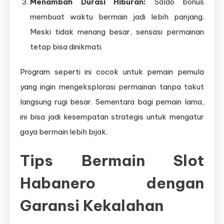
Menambah Durasi Hiburan:
Saldo bonus
membuat waktu bermain jadi lebih panjang.
Meski tidak menang besar, sensasi permainan
tetap bisa dinikmati.
Program seperti ini cocok untuk pemain pemula
yang ingin mengeksplorasi permainan tanpa takut
langsung rugi besar. Sementara bagi pemain lama,
ini bisa jadi kesempatan strategis untuk mengatur
gaya bermain lebih bijak.
Tips Bermain Slot
Habanero dengan
Garansi Kekalahan