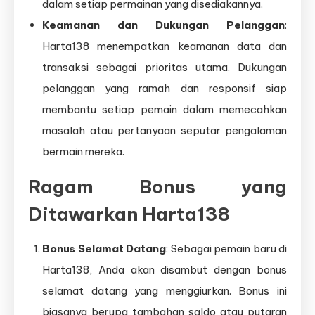
dalam setiap permainan yang disediakannya.
Keamanan dan Dukungan Pelanggan
:
Harta138 menempatkan keamanan data dan
transaksi sebagai prioritas utama. Dukungan
pelanggan yang ramah dan responsif siap
membantu setiap pemain dalam memecahkan
masalah atau pertanyaan seputar pengalaman
bermain mereka.
Ragam Bonus yang
Ditawarkan Harta138
Bonus Selamat Datang
: Sebagai pemain baru di
Harta138, Anda akan disambut dengan bonus
selamat datang yang menggiurkan. Bonus ini
biasanya berupa tambahan saldo atau putaran