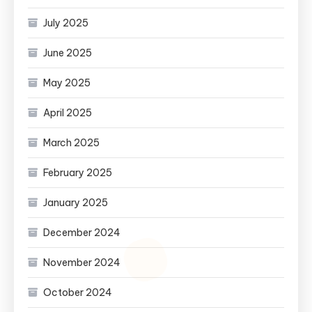
July 2025
June 2025
May 2025
April 2025
March 2025
February 2025
January 2025
December 2024
November 2024
October 2024