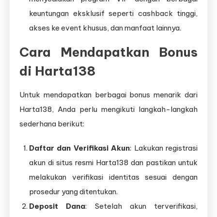
keuntungan eksklusif seperti cashback tinggi,
akses ke event khusus, dan manfaat lainnya.
Cara Mendapatkan Bonus
di Harta138
Untuk mendapatkan berbagai bonus menarik dari
Harta138, Anda perlu mengikuti langkah-langkah
sederhana berikut:
Daftar dan Verifikasi Akun
: Lakukan registrasi
akun di situs resmi Harta138 dan pastikan untuk
melakukan verifikasi identitas sesuai dengan
prosedur yang ditentukan.
Deposit Dana
: Setelah akun terverifikasi,