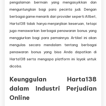
pengalaman bermain yang mengasyikkan dan
menguntungkan bagi para pecinta judi. Dengan
berbagai game menarik dari provider seperti Allbet,
Harta138 tidak hanya menjanjikan keseruan, tetapi
juga menawarkan berbagai penawaran bonus yang
menggiurkan bagi para pemainnya. Artikel ini akan
mengulas secara mendalam tentang berbagai
penawaran bonus yang bisa Anda dapatkan di
Harta138 serta mengapa platform ini layak untuk
dicoba.
Keunggulan Harta138
dalam Industri Perjudian
Online