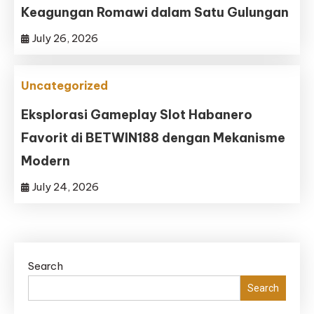
Keagungan Romawi dalam Satu Gulungan
July 26, 2026
Uncategorized
Eksplorasi Gameplay Slot Habanero
Favorit di BETWIN188 dengan Mekanisme
Modern
July 24, 2026
Search
Search