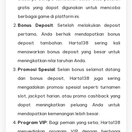
gratis yang dapat digunakan untuk mencoba
berbagai game di platform ini.
Bonus Deposit
: Setelah melakukan deposit
pertama, Anda berhak mendapatkan bonus
deposit tambahan. Harta138 sering kali
menawarkan bonus deposit yang besar untuk
meningkatkan nilai taruhan Anda.
Promosi Spesial
: Selain bonus selamat datang
dan bonus deposit, Harta138 juga sering
mengadakan promosi spesial seperti turnamen
slot, jackpot harian, atau promo cashback yang
dapat meningkatkan peluang Anda untuk
mendapatkan kemenangan lebih besar.
Program VIP
: Bagi pemain yang setia, Harta138
menyediakan program VIP dengan berbagai