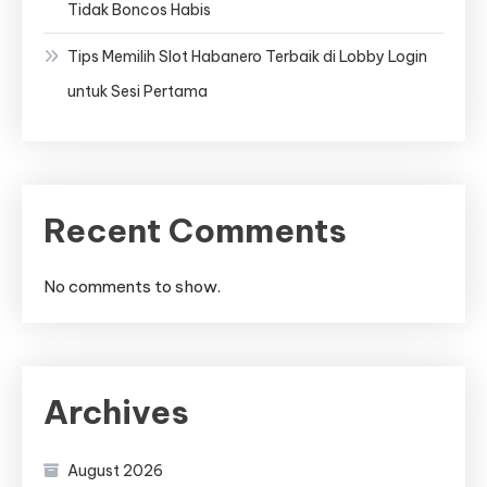
Tidak Boncos Habis
Tips Memilih Slot Habanero Terbaik di Lobby Login
untuk Sesi Pertama
Recent Comments
No comments to show.
Archives
August 2026