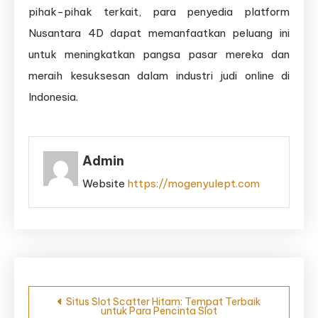
pihak-pihak terkait, para penyedia platform
Nusantara 4D dapat memanfaatkan peluang ini
untuk meningkatkan pangsa pasar mereka dan
meraih kesuksesan dalam industri judi online di
Indonesia.
Admin
Website
https://mogenyulept.com
Post
Situs Slot Scatter Hitam: Tempat Terbaik
untuk Para Pencinta Slot