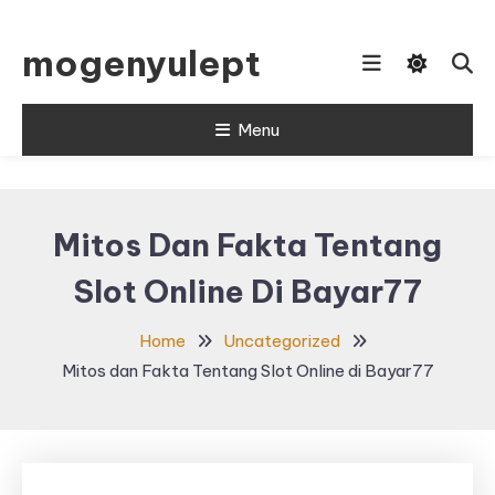
Skip
To
mogenyulept
Content
Menu
Mitos Dan Fakta Tentang
Slot Online Di Bayar77
Home
Uncategorized
Mitos dan Fakta Tentang Slot Online di Bayar77