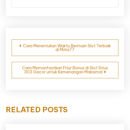
Post
Cara Menentukan Waktu Bermain Slot Terbaik
di Mitra77
navigation
Cara Memanfaatkan Fitur Bonus di Slot Situs
303 Gacor untuk Kemenangan Maksimal
RELATED POSTS