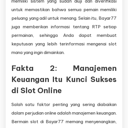
memiliki sistem yang sudah diuji dan diverifikasi
untuk memastikan bahwa semua pemain memiliki
peluang yang adil untuk menang. Selain itu, Bayar77
juga memberikan informasi tentang RTP setiap
permainan, sehingga Anda dapat membuat
keputusan yang lebih terinformasi mengenai slot
mana yang ingin dimainkan.
Fakta 2: Manajemen
Keuangan Itu Kunci Sukses
di Slot Online
Salah satu faktor penting yang sering diabaikan
dalam perjudian online adalah manajemen keuangan.
Bermain slot di Bayar77 memang menyenangkan,