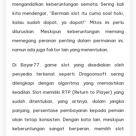
mengandalkan keberuntungan semata. Sering kali
kita mendengar, “Bermain slot itu cuma soal hoki,
kalau sudah dapat, ya dapat!” Mitos ini perlu
diluruskan. Meskipun keberuntungan memang
memegang peranan penting dalam permainan ini,
namun ada juga faktor lain yang menentukan.
Di Bayar77, game slot yang disediakan oleh
penyedia terkenal seperti Dragoonsoft sering
dilengkapi dengan algoritma yang memastikan
keadilan. Slot memiliki RTP (Return to Player) yang
sudah ditentukan, yang artinya, dalam jangka
panjang, persentase pembayaran kepada pemain
akan tetap konsisten. Dengan kata lain, meskipun
keberuntungan sangat berperan, memilih slot