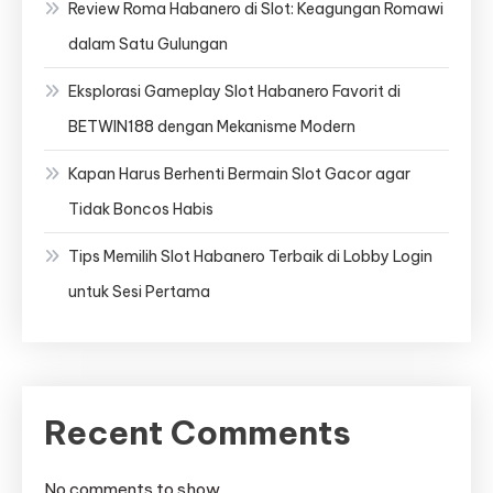
Review Roma Habanero di Slot: Keagungan Romawi
dalam Satu Gulungan
Eksplorasi Gameplay Slot Habanero Favorit di
BETWIN188 dengan Mekanisme Modern
Kapan Harus Berhenti Bermain Slot Gacor agar
Tidak Boncos Habis
Tips Memilih Slot Habanero Terbaik di Lobby Login
untuk Sesi Pertama
Recent Comments
No comments to show.