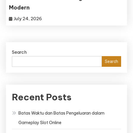
Modern
July 24, 2026
Search
Search
Recent Posts
Batas Waktu dan Batas Pengeluaran dalam
Gameplay Slot Online