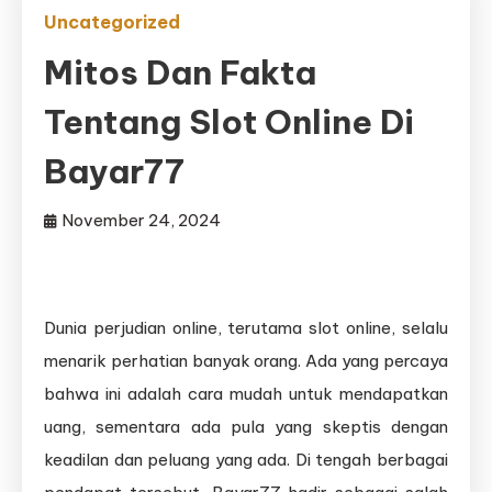
Uncategorized
Mitos Dan Fakta
Tentang Slot Online Di
Bayar77
November 24, 2024
Dunia perjudian online, terutama slot online, selalu
menarik perhatian banyak orang. Ada yang percaya
bahwa ini adalah cara mudah untuk mendapatkan
uang, sementara ada pula yang skeptis dengan
keadilan dan peluang yang ada. Di tengah berbagai