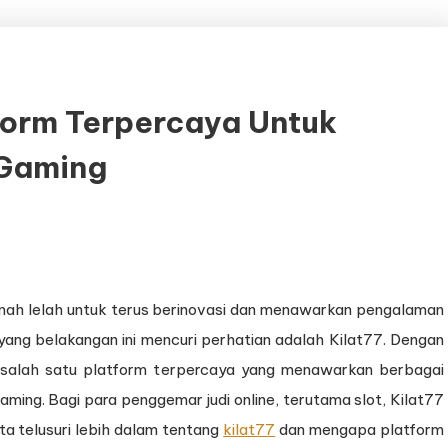
form Terpercaya Untuk
 Gaming
pernah lelah untuk terus berinovasi dan menawarkan pengalaman
ang belakangan ini mencuri perhatian adalah Kilat77. Dengan
i salah satu platform terpercaya yang menawarkan berbagai
ming. Bagi para penggemar judi online, terutama slot, Kilat77
ita telusuri lebih dalam tentang
kilat77
dan mengapa platform