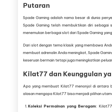
Putaran
Spade Gaming adalah nama besar di dunia penye
Spade Gaming telah membuktikan diri sebagai sa
menemukan berbagai slot dari Spade Gaming yang d
Dari slot dengan tema klasik yang membawa Anda k
membuat adrenalin Anda meningkat, Spade Gaming
keseruan bermain tetapi juga meningkatkan pelu
Kilat77 dan Keunggulan y
Apa yang membuat Kilat77 menonjol di antara ba
alasan mengapa Kilat77 bisa menjadi pilihan utam
Koleksi Permainan yang Beragam
: Kilat7