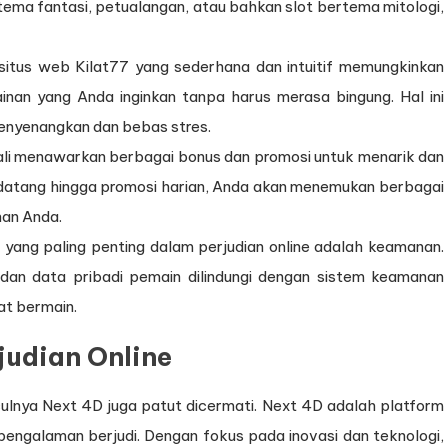
ma fantasi, petualangan, atau bahkan slot bertema mitologi,
 situs web Kilat77 yang sederhana dan intuitif memungkinkan
n yang Anda inginkan tanpa harus merasa bingung. Hal ini
enyenangkan dan bebas stres.
 kali menawarkan berbagai bonus dan promosi untuk menarik dan
atang hingga promosi harian, Anda akan menemukan berbagai
an Anda.
l yang paling penting dalam perjudian online adalah keamanan.
an data pribadi pemain dilindungi dengan sistem keamanan
at bermain.
judian Online
culnya Next 4D juga patut dicermati. Next 4D adalah platform
ngalaman berjudi. Dengan fokus pada inovasi dan teknologi,