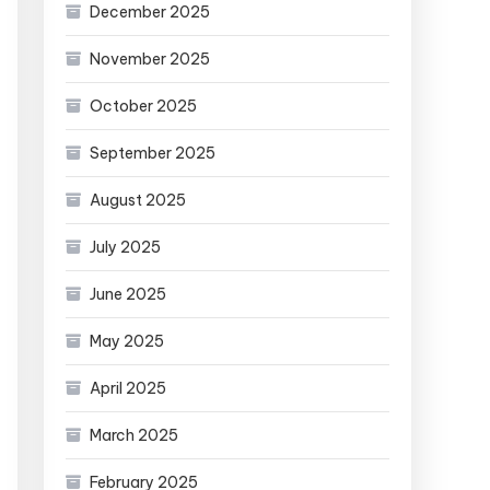
December 2025
November 2025
October 2025
September 2025
August 2025
July 2025
June 2025
May 2025
April 2025
March 2025
February 2025