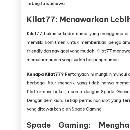
ini begitu istimewa.
Kilat77: Menawarkan Lebi
Kilat77 bukan sekadar nama yang menggema di te
memiliki komitmen untuk memberikan pengalam
friendly dan navigasi yang mudah, Kilat77 menawa
memulai maupun yang sudah berpengalaman.
Kenapa Kilat77?
Pertanyaan ini mungkin muncul
berbagai fitur menarik yang tidak hanya mema
Platform ini bekerja sama dengan Spade Gaming, 
Dengan demikian, setiap permainan slot yang terse
yang ditawarkan oleh Spade Gaming.
Spade Gaming: Menghad