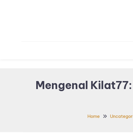
Skip
To
Content
Mengenal Kilat77:
Home
Uncategor