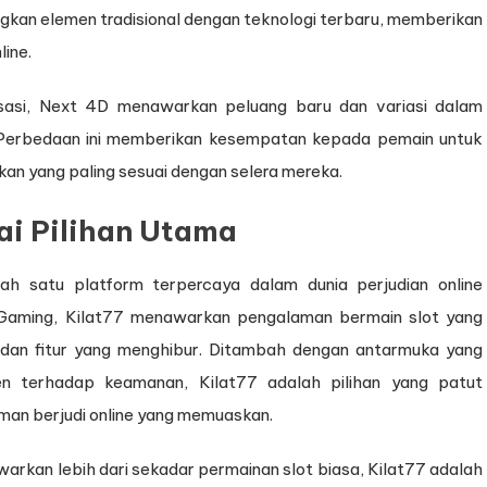
an elemen tradisional dengan teknologi terbaru, memberikan
line.
isasi, Next 4D menawarkan peluang baru dan variasi dalam
. Perbedaan ini memberikan kesempatan kepada pemain untuk
an yang paling sesuai dengan selera mereka.
ai Pilihan Utama
lah satu platform terpercaya dalam dunia perjudian online
 Gaming, Kilat77 menawarkan pengalaman bermain slot yang
n dan fitur yang menghibur. Ditambah dengan antarmuka yang
n terhadap keamanan, Kilat77 adalah pilihan yang patut
man berjudi online yang memuaskan.
warkan lebih dari sekadar permainan slot biasa, Kilat77 adalah