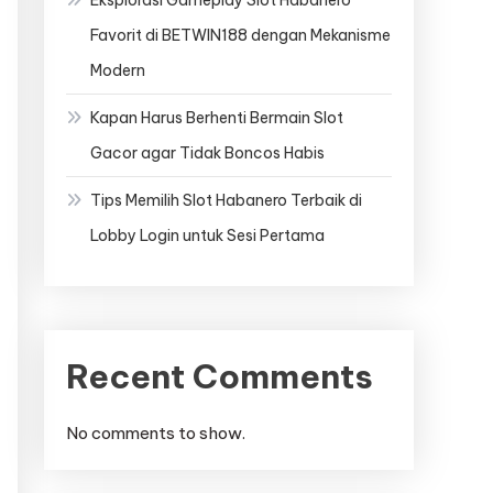
Eksplorasi Gameplay Slot Habanero
Favorit di BETWIN188 dengan Mekanisme
Modern
Kapan Harus Berhenti Bermain Slot
Gacor agar Tidak Boncos Habis
Tips Memilih Slot Habanero Terbaik di
Lobby Login untuk Sesi Pertama
Recent Comments
No comments to show.