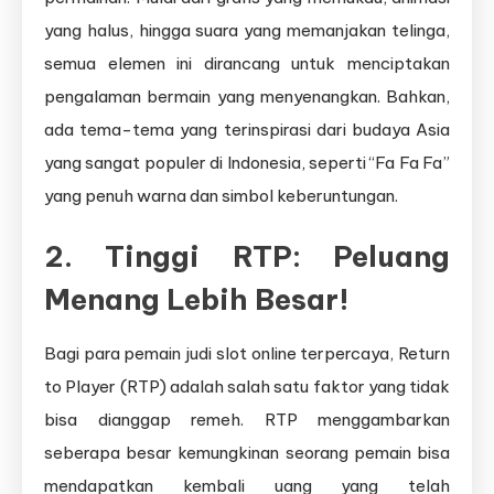
yang halus, hingga suara yang memanjakan telinga,
semua elemen ini dirancang untuk menciptakan
pengalaman bermain yang menyenangkan. Bahkan,
ada tema-tema yang terinspirasi dari budaya Asia
yang sangat populer di Indonesia, seperti “Fa Fa Fa”
yang penuh warna dan simbol keberuntungan.
2.
Tinggi RTP: Peluang
Menang Lebih Besar!
Bagi para pemain judi slot online terpercaya, Return
to Player (RTP) adalah salah satu faktor yang tidak
bisa dianggap remeh. RTP menggambarkan
seberapa besar kemungkinan seorang pemain bisa
mendapatkan kembali uang yang telah