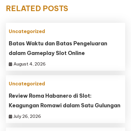
RELATED POSTS
Uncategorized
Batas Waktu dan Batas Pengeluaran
dalam Gameplay Slot Online
August 4, 2026
Uncategorized
Review Roma Habanero di Slot:
Keagungan Romawi dalam Satu Gulungan
July 26, 2026