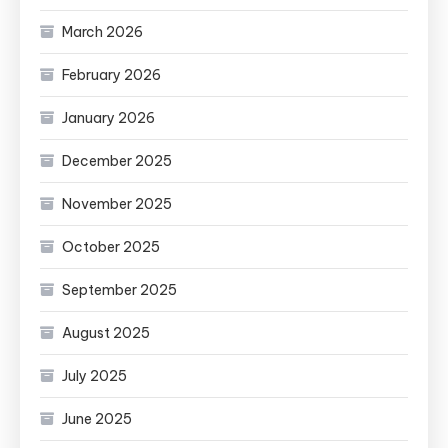
March 2026
February 2026
January 2026
December 2025
November 2025
October 2025
September 2025
August 2025
July 2025
June 2025