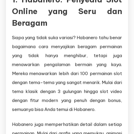
Online yang Seru dan
Beragam
Siapa yang tidak suka variasi? Habanero tahu benar
bagaimana cara menyajikan beragam permainan
yang tidak hanya menghibur, tetapi juga
menawarkan pengalaman bermain yang kaya.
Mereka menawarkan lebih dari 100 permainan slot
dengan tema-tema yang sangat menarik. Mulai dari
tema klasik dengan 3 gulungan hingga slot video
dengan fitur modern yang penuh dengan bonus,
semuanya bisa Anda temui di Habanero.
Habanero juga memperhatikan detail dalam setiap
permainan. Mulai dari grafis yang memukau, animasi