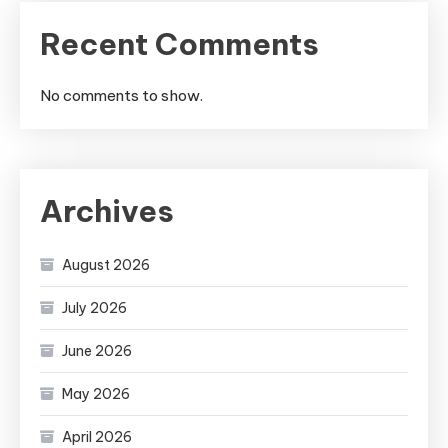
Recent Comments
No comments to show.
Archives
August 2026
July 2026
June 2026
May 2026
April 2026