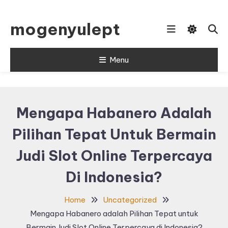
Skip
To
mogenyulept
Content
Menu
Mengapa Habanero Adalah
Pilihan Tepat Untuk Bermain
Judi Slot Online Terpercaya
Di Indonesia?
Home
Uncategorized
Mengapa Habanero adalah Pilihan Tepat untuk
Bermain Judi Slot Online Terpercaya di Indonesia?