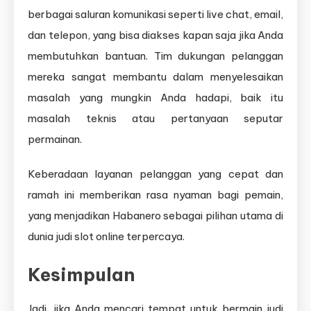
berbagai saluran komunikasi seperti live chat, email,
dan telepon, yang bisa diakses kapan saja jika Anda
membutuhkan bantuan. Tim dukungan pelanggan
mereka sangat membantu dalam menyelesaikan
masalah yang mungkin Anda hadapi, baik itu
masalah teknis atau pertanyaan seputar
permainan.
Keberadaan layanan pelanggan yang cepat dan
ramah ini memberikan rasa nyaman bagi pemain,
yang menjadikan Habanero sebagai pilihan utama di
dunia judi slot online terpercaya.
Kesimpulan
Jadi, jika Anda mencari tempat untuk bermain judi