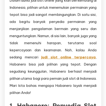
Dalam dunia judi slot online yang kian berkembang di
Indonesia, pilihan untuk menemukan permainan yang
tepat bisa jadi sangat membingungkan. Di satu sisi,
ada begitu banyak penyedia permainan yang
menjanjikan pengalaman bermain yang seru dan
menguntungkan. Namun, di sisi lain, banyak juga yang
tidak memenuhi harapan, terutama soal
kepercayaan dan keamanan. Nah, kalau Anda
sedang mencari
judi slot online terpercaya
,
Habanero bisa jadi pilihan yang tepat. Dengan
segudang keunggulan, Habanero berhasil menjadi
pilihan utama bagi para pemain judi slot di Indonesia.
Mari kita bahas mengapa Habanero layak menjadi
pilihan Anda!
1.
Habanero: Penyedia Slot