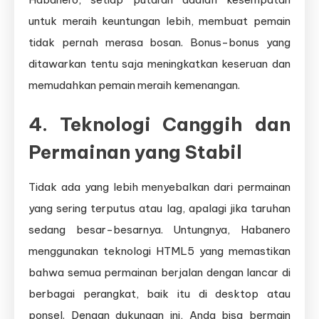
untuk meraih keuntungan lebih, membuat pemain
tidak pernah merasa bosan. Bonus-bonus yang
ditawarkan tentu saja meningkatkan keseruan dan
memudahkan pemain meraih kemenangan.
4.
Teknologi Canggih dan
Permainan yang Stabil
Tidak ada yang lebih menyebalkan dari permainan
yang sering terputus atau lag, apalagi jika taruhan
sedang besar-besarnya. Untungnya, Habanero
menggunakan teknologi HTML5 yang memastikan
bahwa semua permainan berjalan dengan lancar di
berbagai perangkat, baik itu di desktop atau
ponsel. Dengan dukungan ini, Anda bisa bermain