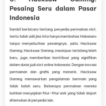
Pesaing Seru dalam Pasar
Indonesia
Sambil berbicara tentang penyedia permainan slot,
tentu tidak adil jika kita hanya membahas Habanero
tanpa menyebutkan pesaingnya, yaitu Hacksaw
Gaming. Hacksaw Gaming, meskipun terbilang lebih
baru, juga memberikan kontribusi yang signifikan
dalam dunia judi slot online Indonesia. Dengan inovasi
permainan dan grafis yang menarik, Hacksaw
Gaming menawarkan pengalaman bermain yang
tidak kalah seru. Beberapa permainan mereka
bahkan menyajikan fitur-fitur unik yang tidak dapat
ditemukan di penyedia lain.