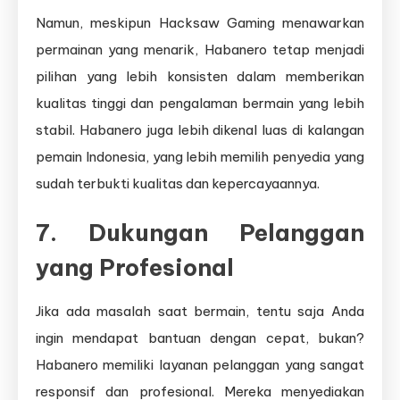
Namun, meskipun Hacksaw Gaming menawarkan
permainan yang menarik, Habanero tetap menjadi
pilihan yang lebih konsisten dalam memberikan
kualitas tinggi dan pengalaman bermain yang lebih
stabil. Habanero juga lebih dikenal luas di kalangan
pemain Indonesia, yang lebih memilih penyedia yang
sudah terbukti kualitas dan kepercayaannya.
7.
Dukungan Pelanggan
yang Profesional
Jika ada masalah saat bermain, tentu saja Anda
ingin mendapat bantuan dengan cepat, bukan?
Habanero memiliki layanan pelanggan yang sangat
responsif dan profesional. Mereka menyediakan