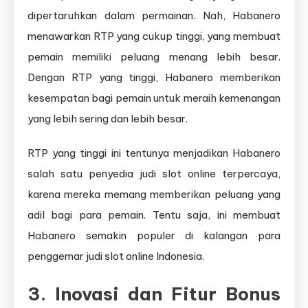
dipertaruhkan dalam permainan. Nah, Habanero
menawarkan RTP yang cukup tinggi, yang membuat
pemain memiliki peluang menang lebih besar.
Dengan RTP yang tinggi, Habanero memberikan
kesempatan bagi pemain untuk meraih kemenangan
yang lebih sering dan lebih besar.
RTP yang tinggi ini tentunya menjadikan Habanero
salah satu penyedia judi slot online terpercaya,
karena mereka memang memberikan peluang yang
adil bagi para pemain. Tentu saja, ini membuat
Habanero semakin populer di kalangan para
penggemar judi slot online Indonesia.
3.
Inovasi dan Fitur Bonus