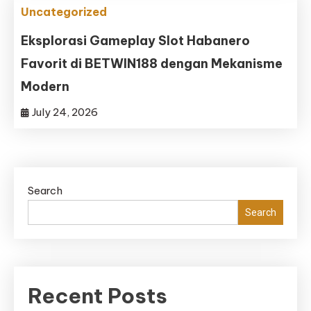
Uncategorized
Eksplorasi Gameplay Slot Habanero
Favorit di BETWIN188 dengan Mekanisme
Modern
July 24, 2026
Search
Search
Recent Posts