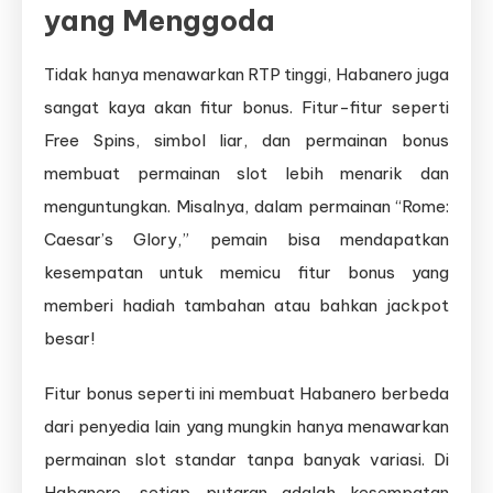
yang Menggoda
Tidak hanya menawarkan RTP tinggi, Habanero juga
sangat kaya akan fitur bonus. Fitur-fitur seperti
Free Spins, simbol liar, dan permainan bonus
membuat permainan slot lebih menarik dan
menguntungkan. Misalnya, dalam permainan “Rome:
Caesar’s Glory,” pemain bisa mendapatkan
kesempatan untuk memicu fitur bonus yang
memberi hadiah tambahan atau bahkan jackpot
besar!
Fitur bonus seperti ini membuat Habanero berbeda
dari penyedia lain yang mungkin hanya menawarkan
permainan slot standar tanpa banyak variasi. Di
Habanero, setiap putaran adalah kesempatan