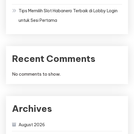
Tips Memilih Slot Habanero Terbaik di Lobby Login
untuk Sesi Pertama
Recent Comments
No comments to show.
Archives
August 2026