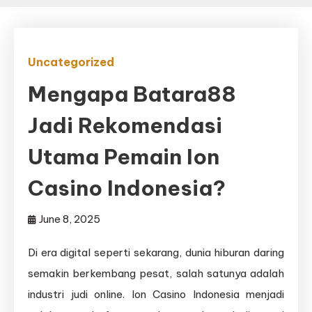
Uncategorized
Mengapa Batara88
Jadi Rekomendasi
Utama Pemain Ion
Casino Indonesia?
June 8, 2025
Di era digital seperti sekarang, dunia hiburan daring
semakin berkembang pesat, salah satunya adalah
industri judi online. Ion Casino Indonesia menjadi