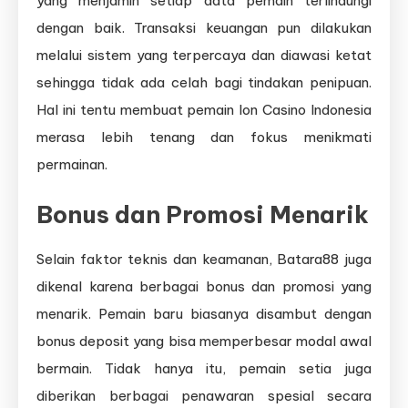
yang menjamin setiap data pemain terlindungi
dengan baik. Transaksi keuangan pun dilakukan
melalui sistem yang terpercaya dan diawasi ketat
sehingga tidak ada celah bagi tindakan penipuan.
Hal ini tentu membuat pemain Ion Casino Indonesia
merasa lebih tenang dan fokus menikmati
permainan.
Bonus dan Promosi Menarik
Selain faktor teknis dan keamanan, Batara88 juga
dikenal karena berbagai bonus dan promosi yang
menarik. Pemain baru biasanya disambut dengan
bonus deposit yang bisa memperbesar modal awal
bermain. Tidak hanya itu, pemain setia juga
diberikan berbagai penawaran spesial secara