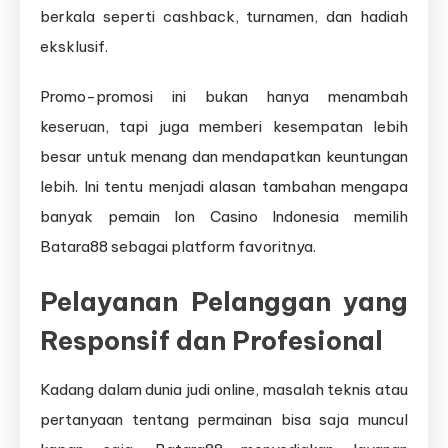
berkala seperti cashback, turnamen, dan hadiah
eksklusif.
Promo-promosi ini bukan hanya menambah
keseruan, tapi juga memberi kesempatan lebih
besar untuk menang dan mendapatkan keuntungan
lebih. Ini tentu menjadi alasan tambahan mengapa
banyak pemain Ion Casino Indonesia memilih
Batara88 sebagai platform favoritnya.
Pelayanan Pelanggan yang
Responsif dan Profesional
Kadang dalam dunia judi online, masalah teknis atau
pertanyaan tentang permainan bisa saja muncul