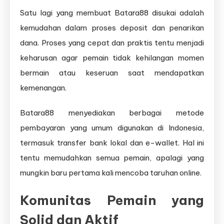
Satu lagi yang membuat Batara88 disukai adalah
kemudahan dalam proses deposit dan penarikan
dana. Proses yang cepat dan praktis tentu menjadi
keharusan agar pemain tidak kehilangan momen
bermain atau keseruan saat mendapatkan
kemenangan.
Batara88 menyediakan berbagai metode
pembayaran yang umum digunakan di Indonesia,
termasuk transfer bank lokal dan e-wallet. Hal ini
tentu memudahkan semua pemain, apalagi yang
mungkin baru pertama kali mencoba taruhan online.
Komunitas Pemain yang
Solid dan Aktif