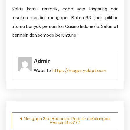
Kalau kamu tertarik, coba saja langsung dan
rasakan sendiri mengapa Batara88 jadi pilihan
utama banyak pemain Ion Casino Indonesia. Selamat
bermain dan semoga beruntung!
Admin
Website
https://mogenyulept.com
Post
Mengapa Slot Habanero Populer di Kalangan
Pemain Biru777
navigation