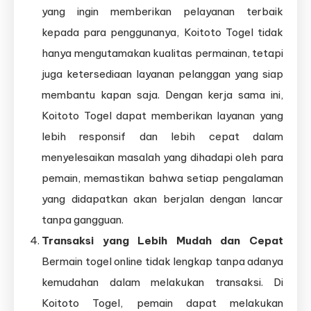
yang ingin memberikan pelayanan terbaik
kepada para penggunanya, Koitoto Togel tidak
hanya mengutamakan kualitas permainan, tetapi
juga ketersediaan layanan pelanggan yang siap
membantu kapan saja. Dengan kerja sama ini,
Koitoto Togel dapat memberikan layanan yang
lebih responsif dan lebih cepat dalam
menyelesaikan masalah yang dihadapi oleh para
pemain, memastikan bahwa setiap pengalaman
yang didapatkan akan berjalan dengan lancar
tanpa gangguan.
Transaksi yang Lebih Mudah dan Cepat
Bermain togel online tidak lengkap tanpa adanya
kemudahan dalam melakukan transaksi. Di
Koitoto Togel, pemain dapat melakukan