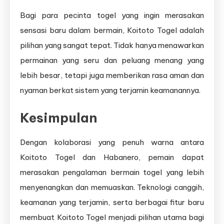
Bagi para pecinta togel yang ingin merasakan
sensasi baru dalam bermain, Koitoto Togel adalah
pilihan yang sangat tepat. Tidak hanya menawarkan
permainan yang seru dan peluang menang yang
lebih besar, tetapi juga memberikan rasa aman dan
nyaman berkat sistem yang terjamin keamanannya.
Kesimpulan
Dengan kolaborasi yang penuh warna antara
Koitoto Togel dan Habanero, pemain dapat
merasakan pengalaman bermain togel yang lebih
menyenangkan dan memuaskan. Teknologi canggih,
keamanan yang terjamin, serta berbagai fitur baru
membuat Koitoto Togel menjadi pilihan utama bagi