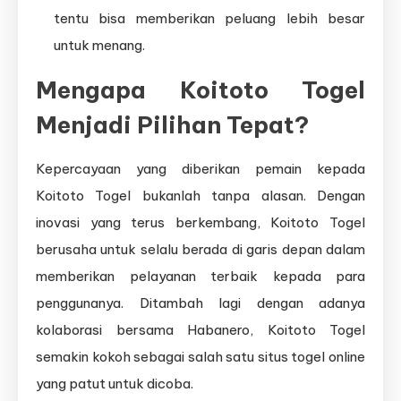
tentu bisa memberikan peluang lebih besar
untuk menang.
Mengapa Koitoto Togel
Menjadi Pilihan Tepat?
Kepercayaan yang diberikan pemain kepada
Koitoto Togel bukanlah tanpa alasan. Dengan
inovasi yang terus berkembang, Koitoto Togel
berusaha untuk selalu berada di garis depan dalam
memberikan pelayanan terbaik kepada para
penggunanya. Ditambah lagi dengan adanya
kolaborasi bersama Habanero, Koitoto Togel
semakin kokoh sebagai salah satu situs togel online
yang patut untuk dicoba.