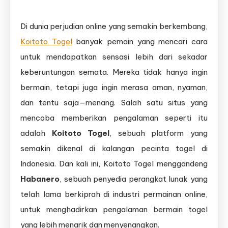
Di dunia perjudian online yang semakin berkembang,
Koitoto Togel
banyak pemain yang mencari cara
untuk mendapatkan sensasi lebih dari sekadar
keberuntungan semata. Mereka tidak hanya ingin
bermain, tetapi juga ingin merasa aman, nyaman,
dan tentu saja—menang. Salah satu situs yang
mencoba memberikan pengalaman seperti itu
adalah
Koitoto Togel
, sebuah platform yang
semakin dikenal di kalangan pecinta togel di
Indonesia. Dan kali ini, Koitoto Togel menggandeng
Habanero
, sebuah penyedia perangkat lunak yang
telah lama berkiprah di industri permainan online,
untuk menghadirkan pengalaman bermain togel
yang lebih menarik dan menyenangkan.