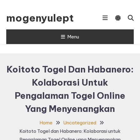
Skip
To
mogenyulept
Content
Menu
Koitoto Togel Dan Habanero:
Kolaborasi Untuk
Pengalaman Togel Online
Yang Menyenangkan
Home
Uncategorized
Koitoto Togel dan Habanero: Kolaborasi untuk
Pengalaman Togel Online yang Menyenangkan