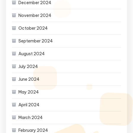
December 2024
November 2024
October 2024
September 2024
August 2024
July 2024
June 2024
May 2024
April 2024
March 2024
February 2024