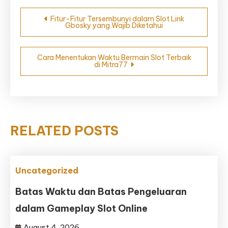
Post
Fitur-Fitur Tersembunyi dalam Slot Link
Gbosky yang Wajib Diketahui
navigation
Cara Menentukan Waktu Bermain Slot Terbaik
di Mitra77
RELATED POSTS
Uncategorized
Batas Waktu dan Batas Pengeluaran
dalam Gameplay Slot Online
August 4, 2026