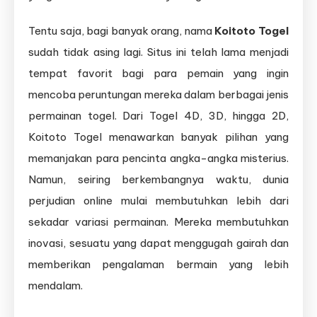
Tentu saja, bagi banyak orang, nama
Koitoto Togel
sudah tidak asing lagi. Situs ini telah lama menjadi
tempat favorit bagi para pemain yang ingin
mencoba peruntungan mereka dalam berbagai jenis
permainan togel. Dari Togel 4D, 3D, hingga 2D,
Koitoto Togel menawarkan banyak pilihan yang
memanjakan para pencinta angka-angka misterius.
Namun, seiring berkembangnya waktu, dunia
perjudian online mulai membutuhkan lebih dari
sekadar variasi permainan. Mereka membutuhkan
inovasi, sesuatu yang dapat menggugah gairah dan
memberikan pengalaman bermain yang lebih
mendalam.