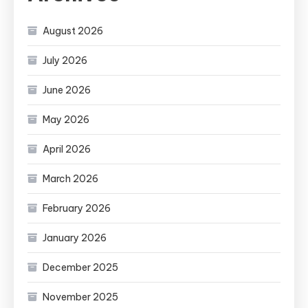
August 2026
July 2026
June 2026
May 2026
April 2026
March 2026
February 2026
January 2026
December 2025
November 2025