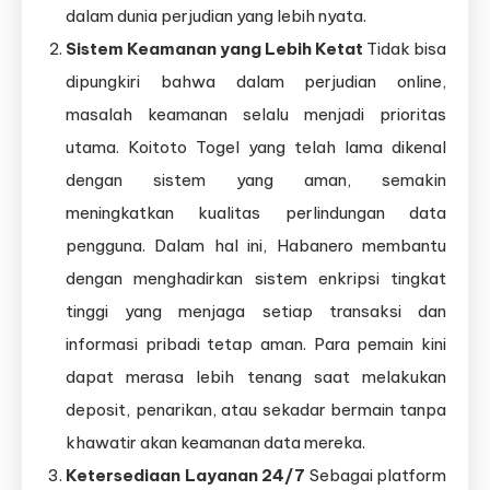
dalam dunia perjudian yang lebih nyata.
Sistem Keamanan yang Lebih Ketat
Tidak bisa
dipungkiri bahwa dalam perjudian online,
masalah keamanan selalu menjadi prioritas
utama. Koitoto Togel yang telah lama dikenal
dengan sistem yang aman, semakin
meningkatkan kualitas perlindungan data
pengguna. Dalam hal ini, Habanero membantu
dengan menghadirkan sistem enkripsi tingkat
tinggi yang menjaga setiap transaksi dan
informasi pribadi tetap aman. Para pemain kini
dapat merasa lebih tenang saat melakukan
deposit, penarikan, atau sekadar bermain tanpa
khawatir akan keamanan data mereka.
Ketersediaan Layanan 24/7
Sebagai platform