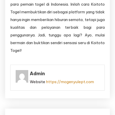
para pemain togel di Indonesia. Inilah cara Koitoto
Togel membuktikan diri sebagai platform yang tidak
hanya ingin memberikan hiburan semata, tetapi juga
kualitas dan pelayanan terbaik bagi para
penggunanya. Jadi, tunggu apa lagi? Ayo, mulai
bermain dan buktikan sendiri sensasi seru di Koitoto
Togel!
Admin
Website
https://mogenyulept.com