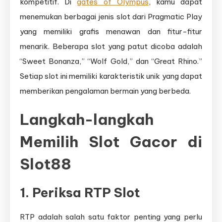
kompetitif. Di
gates of Olympus
, kamu dapat
menemukan berbagai jenis slot dari Pragmatic Play
yang memiliki grafis menawan dan fitur-fitur
menarik. Beberapa slot yang patut dicoba adalah
“Sweet Bonanza,” “Wolf Gold,” dan “Great Rhino.”
Setiap slot ini memiliki karakteristik unik yang dapat
memberikan pengalaman bermain yang berbeda.
Langkah-langkah
Memilih Slot Gacor di
Slot88
1. Periksa RTP Slot
RTP adalah salah satu faktor penting yang perlu