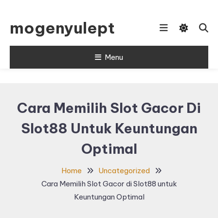
Skip
To
mogenyulept
Content
Menu
Cara Memilih Slot Gacor Di
Slot88 Untuk Keuntungan
Optimal
Home
Uncategorized
Cara Memilih Slot Gacor di Slot88 untuk
Keuntungan Optimal