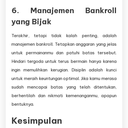
6. Manajemen Bankroll
yang Bijak
Terakhir, tetapi tidak kalah penting, adalah
manajemen bankroll. Tetapkan anggaran yang jelas
untuk permainanmu dan patuhi batas tersebut.
Hindari tergoda untuk terus bermain hanya karena
ingin memulihkan kerugian. Disiplin adalah kunci
untuk meraih keuntungan optimal. Jika kamu merasa
sudah mencapai batas yang telah ditentukan,
berhentilah dan nikmati kemenanganmu, apapun
bentuknya.
Kesimpulan