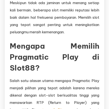
Meskipun tidak ada jaminan untuk menang setiap
kali bermain, beberapa slot memiliki reputasi lebih
baik dalam hal frekuensi pembayaran. Memilih slot
yang tepat sangat penting untuk meningkatkan
peluangmu meraih kemenangan.
Mengapa Memilih
Pragmatic Play di
Slot88?
Salah satu alasan utama mengapa Pragmatic Play
menjadi pilihan yang tepat adalah karena mereka
dikenal dengan slot-slot berkualitas tinggi yang
menawarkan RTP (Return to Player) yang