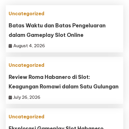
Uncategorized
Batas Waktu dan Batas Pengeluaran
dalam Gameplay Slot Online
August 4, 2026
Uncategorized
Review Roma Habanero di Slot:
Keagungan Romawi dalam Satu Gulungan
July 26, 2026
Uncategorized
Eksplorasi Gameplay Slot Habanero