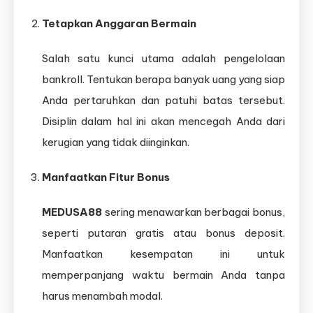
Tetapkan Anggaran Bermain
Salah satu kunci utama adalah pengelolaan
bankroll. Tentukan berapa banyak uang yang siap
Anda pertaruhkan dan patuhi batas tersebut.
Disiplin dalam hal ini akan mencegah Anda dari
kerugian yang tidak diinginkan.
Manfaatkan Fitur Bonus
MEDUSA88
sering menawarkan berbagai bonus,
seperti putaran gratis atau bonus deposit.
Manfaatkan kesempatan ini untuk
memperpanjang waktu bermain Anda tanpa
harus menambah modal.