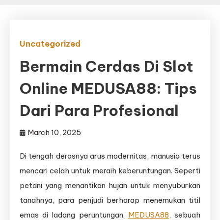
Uncategorized
Bermain Cerdas Di Slot
Online MEDUSA88: Tips
Dari Para Profesional
March 10, 2025
Di tengah derasnya arus modernitas, manusia terus
mencari celah untuk meraih keberuntungan. Seperti
petani yang menantikan hujan untuk menyuburkan
tanahnya, para penjudi berharap menemukan titil
emas di ladang peruntungan.
MEDUSA88
, sebuah