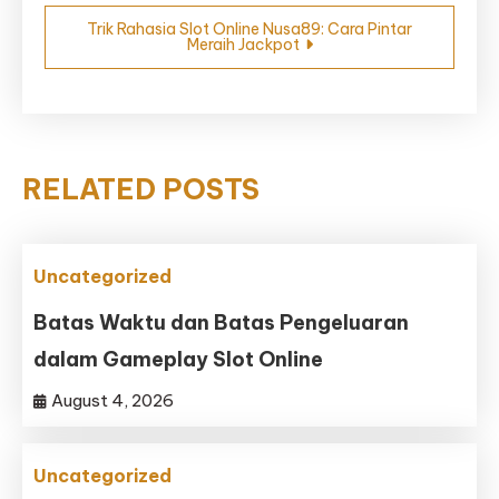
Trik Rahasia Slot Online Nusa89: Cara Pintar
Meraih Jackpot
RELATED POSTS
Uncategorized
Batas Waktu dan Batas Pengeluaran
dalam Gameplay Slot Online
August 4, 2026
Uncategorized