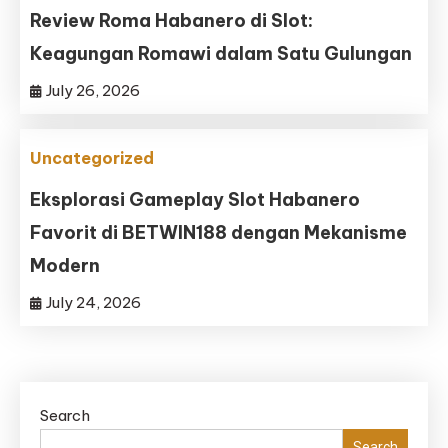
Review Roma Habanero di Slot:
Keagungan Romawi dalam Satu Gulungan
July 26, 2026
Uncategorized
Eksplorasi Gameplay Slot Habanero
Favorit di BETWIN188 dengan Mekanisme
Modern
July 24, 2026
Search
Search