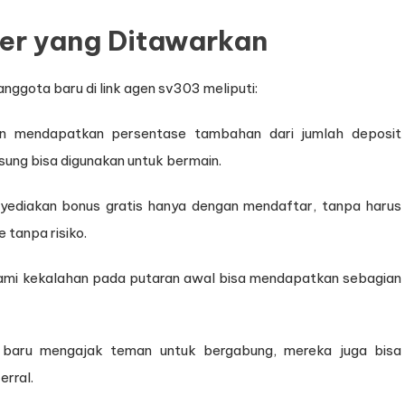
er yang Ditawarkan
ggota baru di link agen sv303 meliputi:
 mendapatkan persentase tambahan dari jumlah deposit
ung bisa digunakan untuk bermain.
diakan bonus gratis hanya dengan mendaftar, tanpa harus
tanpa risiko.
mi kekalahan pada putaran awal bisa mendapatkan sebagian
 baru mengajak teman untuk bergabung, mereka juga bisa
rral.