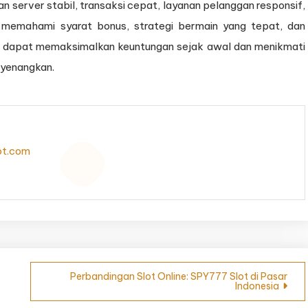
n server stabil, transaksi cepat, layanan pelanggan responsif,
n memahami syarat bonus, strategi bermain yang tepat, dan
u dapat memaksimalkan keuntungan sejak awal dan menikmati
yenangkan.
pt.com
Perbandingan Slot Online: SPY777 Slot di Pasar
Indonesia