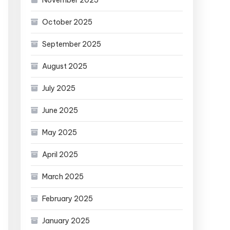
November 2025
October 2025
September 2025
August 2025
July 2025
June 2025
May 2025
April 2025
March 2025
February 2025
January 2025