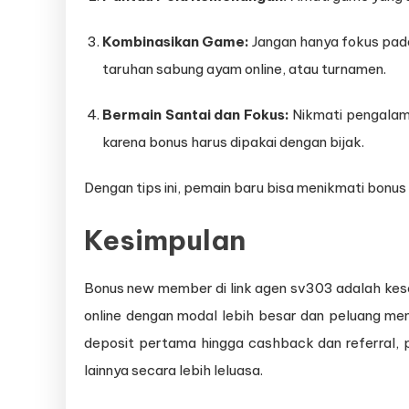
Kombinasikan Game:
Jangan hanya fokus pada
taruhan sabung ayam online, atau turnamen.
Bermain Santai dan Fokus:
Nikmati pengalam
karena bonus harus dipakai dengan bijak.
Dengan tips ini, pemain baru bisa menikmati bonu
Kesimpulan
Bonus new member di link agen sv303 adalah kes
online dengan modal lebih besar dan peluang mena
deposit pertama hingga cashback dan referral, 
lainnya secara lebih leluasa.