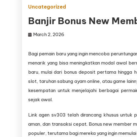
Uncategorized
Banjir Bonus New Memb
March 2, 2026
Bagi pemain baru yang ingin mencoba peruntungan d
menarik yang bisa meningkatkan modal awal ber
baru, mulai dari bonus deposit pertama hingga 
slot, taruhan sabung ayam online, atau game lain
kesempatan untuk menjelajahi berbagai permai
sejak awal.
Link agen sv303 telah dirancang khusus untuk 
aman, dan transaksi cepat. Bonus new member me
populer, terutama bagi mereka yang ingin memulai k