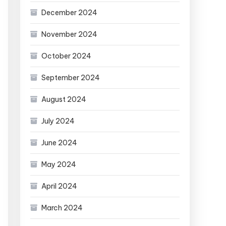
December 2024
November 2024
October 2024
September 2024
August 2024
July 2024
June 2024
May 2024
April 2024
March 2024