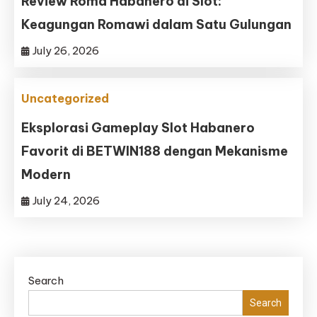
Review Roma Habanero di Slot:
Keagungan Romawi dalam Satu Gulungan
July 26, 2026
Uncategorized
Eksplorasi Gameplay Slot Habanero
Favorit di BETWIN188 dengan Mekanisme
Modern
July 24, 2026
Search
Search