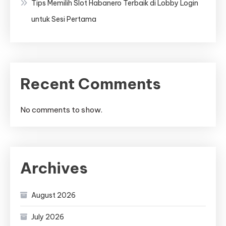
Tips Memilih Slot Habanero Terbaik di Lobby Login
untuk Sesi Pertama
Recent Comments
No comments to show.
Archives
August 2026
July 2026