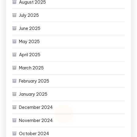
August 2025
July 2025
June 2025
May 2025
April 2025
March 2025
February 2025
January 2025
December 2024
November 2024
October 2024