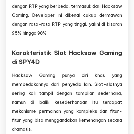
dengan RTP yang berbeda, termasuk dari Hacksaw
Gaming. Developer ini dikenal cukup dermawan
dengan rata-rata RTP yang tinggi, yakni di kisaran
95% hingga 98%.
Karakteristik Slot Hacksaw Gaming
di SPY4D
Hacksaw Gaming punya ciri khas yang
membedakannya dari penyedia lain. Slot-slotnya
sering kali tampil dengan tampilan sederhana,
namun di balik kesederhanaan itu terdapat
mekanisme permainan yang kompleks dan fitur-
fitur yang bisa menggandakan kemenangan secara
dramatis.