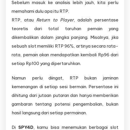
Sebelum masuk ke analisis lebih jauh, kita perlu
memahami dulu apa itu RTP.
RTP, atau
Return to Player
, adalah persentase
teoretis dari total taruhan pemain yang
dikembalikan dalam jangka panjang. Misalnya, jika
sebuah slot memiliki RTP 96%, artinya secara rata-
rata, pemain akan mendapatkan kembali Rp96 dari
setiap Rp100 yang dipertaruhkan.
Namun perlu diingat, RTP bukan jaminan
kemenangan di setiap sesi bermain. Persentase ini
dihitung dari jutaan putaran dan hanya memberikan
gambaran tentang potensi pengembalian, bukan
hasil langsung dari setiap permainan.
Di
SPY4D
, kamu bisa menemukan berbagai slot