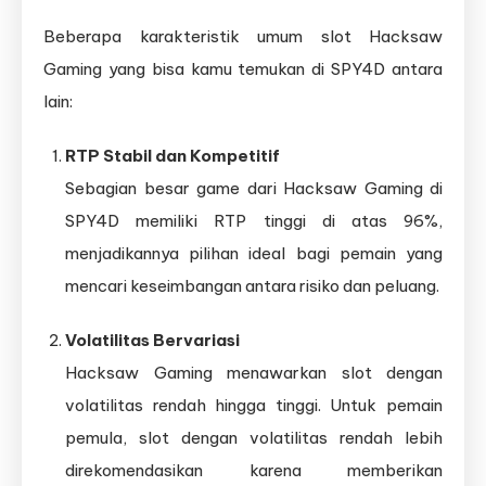
Beberapa karakteristik umum slot Hacksaw
Gaming yang bisa kamu temukan di SPY4D antara
lain:
RTP Stabil dan Kompetitif
Sebagian besar game dari Hacksaw Gaming di
SPY4D memiliki RTP tinggi di atas 96%,
menjadikannya pilihan ideal bagi pemain yang
mencari keseimbangan antara risiko dan peluang.
Volatilitas Bervariasi
Hacksaw Gaming menawarkan slot dengan
volatilitas rendah hingga tinggi. Untuk pemain
pemula, slot dengan volatilitas rendah lebih
direkomendasikan karena memberikan