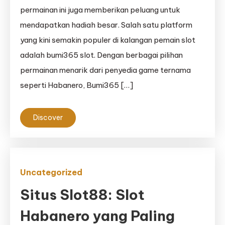
permainan ini juga memberikan peluang untuk
mendapatkan hadiah besar. Salah satu platform
yang kini semakin populer di kalangan pemain slot
adalah bumi365 slot. Dengan berbagai pilihan
permainan menarik dari penyedia game ternama
seperti Habanero, Bumi365 […]
Discover
Uncategorized
Situs Slot88: Slot
Habanero yang Paling