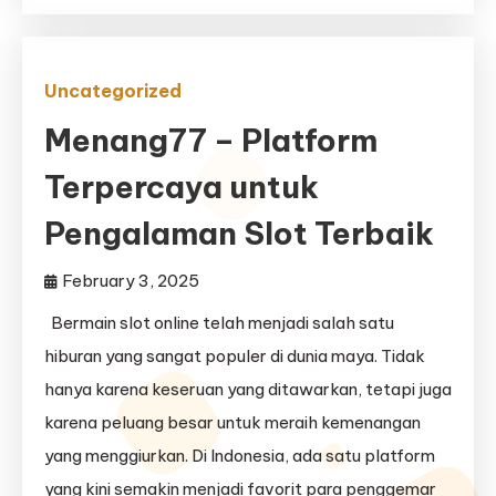
Uncategorized
Menang77 – Platform
Terpercaya untuk
Pengalaman Slot Terbaik
February 3, 2025
Bermain slot online telah menjadi salah satu
hiburan yang sangat populer di dunia maya. Tidak
hanya karena keseruan yang ditawarkan, tetapi juga
karena peluang besar untuk meraih kemenangan
yang menggiurkan. Di Indonesia, ada satu platform
yang kini semakin menjadi favorit para penggemar