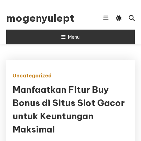
Skip
To
mogenyulept
Content
Menu
Uncategorized
Manfaatkan Fitur Buy
Bonus di Situs Slot Gacor
untuk Keuntungan
Maksimal