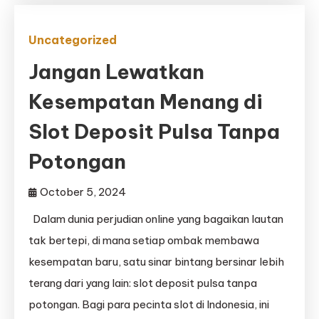
Uncategorized
Jangan Lewatkan
Kesempatan Menang di
Slot Deposit Pulsa Tanpa
Potongan
October 5, 2024
Dalam dunia perjudian online yang bagaikan lautan
tak bertepi, di mana setiap ombak membawa
kesempatan baru, satu sinar bintang bersinar lebih
terang dari yang lain: slot deposit pulsa tanpa
potongan. Bagi para pecinta slot di Indonesia, ini