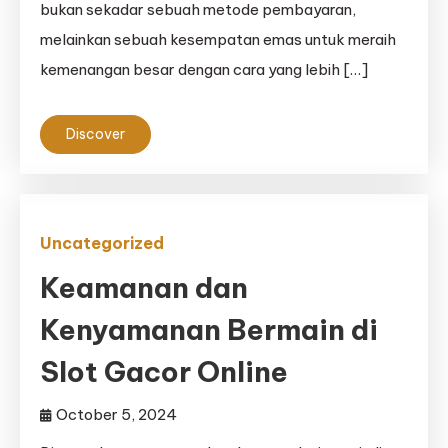
bukan sekadar sebuah metode pembayaran,
melainkan sebuah kesempatan emas untuk meraih
kemenangan besar dengan cara yang lebih […]
Discover
Uncategorized
Keamanan dan
Kenyamanan Bermain di
Slot Gacor Online
October 5, 2024