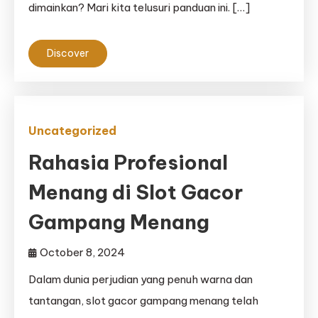
dimainkan? Mari kita telusuri panduan ini. […]
Discover
Uncategorized
Rahasia Profesional
Menang di Slot Gacor
Gampang Menang
October 8, 2024
Dalam dunia perjudian yang penuh warna dan
tantangan, slot gacor gampang menang telah