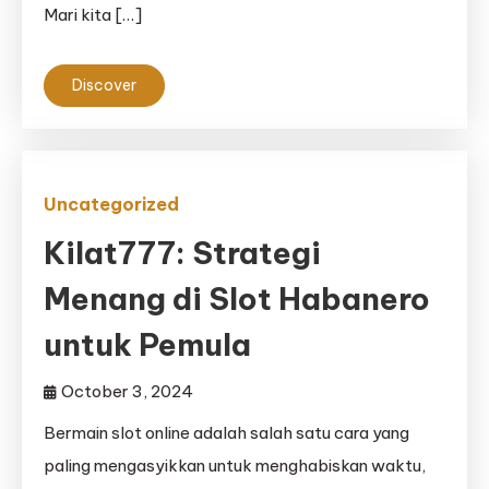
Mari kita […]
Discover
Uncategorized
Kilat777: Strategi
Menang di Slot Habanero
untuk Pemula
October 3, 2024
Bermain slot online adalah salah satu cara yang
paling mengasyikkan untuk menghabiskan waktu,