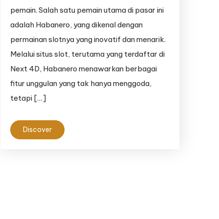
pemain. Salah satu pemain utama di pasar ini
adalah Habanero, yang dikenal dengan
permainan slotnya yang inovatif dan menarik.
Melalui situs slot, terutama yang terdaftar di
Next 4D, Habanero menawarkan berbagai
fitur unggulan yang tak hanya menggoda,
tetapi […]
Discover