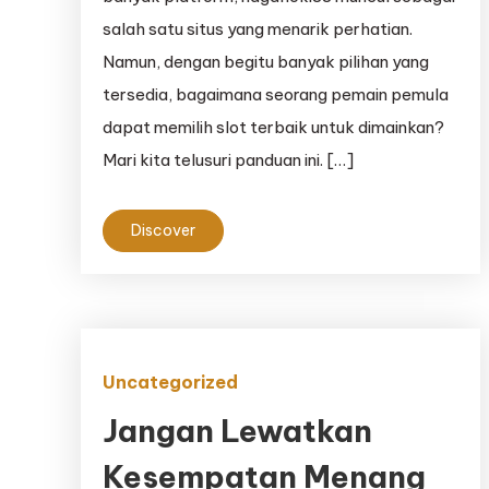
salah satu situs yang menarik perhatian.
Namun, dengan begitu banyak pilihan yang
tersedia, bagaimana seorang pemain pemula
dapat memilih slot terbaik untuk dimainkan?
Mari kita telusuri panduan ini. […]
Discover
Uncategorized
Jangan Lewatkan
Kesempatan Menang