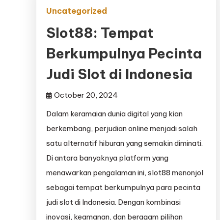
Uncategorized
Slot88: Tempat
Berkumpulnya Pecinta
Judi Slot di Indonesia
October 20, 2024
Dalam keramaian dunia digital yang kian
berkembang, perjudian online menjadi salah
satu alternatif hiburan yang semakin diminati.
Di antara banyaknya platform yang
menawarkan pengalaman ini, slot88 menonjol
sebagai tempat berkumpulnya para pecinta
judi slot di Indonesia. Dengan kombinasi
inovasi, keamanan, dan beragam pilihan