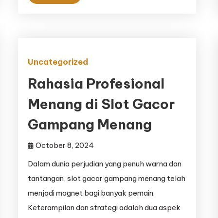
Uncategorized
Rahasia Profesional
Menang di Slot Gacor
Gampang Menang
October 8, 2024
Dalam dunia perjudian yang penuh warna dan
tantangan, slot gacor gampang menang telah
menjadi magnet bagi banyak pemain.
Keterampilan dan strategi adalah dua aspek