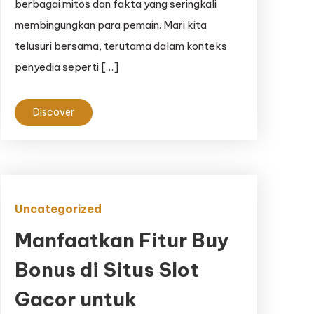
berbagai mitos dan fakta yang seringkali
membingungkan para pemain. Mari kita
telusuri bersama, terutama dalam konteks
penyedia seperti […]
Discover
Uncategorized
Manfaatkan Fitur Buy
Bonus di Situs Slot
Gacor untuk