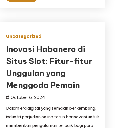
Uncategorized
Inovasi Habanero di
Situs Slot: Fitur-fitur
Unggulan yang
Menggoda Pemain
October 6, 2024
Dalam era digital yang semakin berkembang,
industri perjudian online terus berinovasi untuk
memberikan pengalaman terbaik bagi para